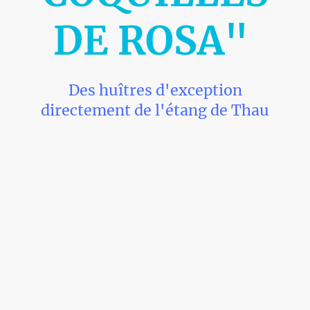
DE ROSA"
Des huîtres d'exception
directement de l'étang de Thau
Chez Logan Coquillages, nous vous invitons à savourer nos
huîtres spéciales de Méditerranée,à Méze au Mourre blanc
34140, d'une qualité et d'une fraîcheur inégalées. Découvrez la
richesse de notre terroir à travers nos produits de la mer.
Dégustez nos huîtres